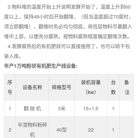
3.物料堆的温度开始上升说明发酵开始了，温度上升到60
度以上，保持48小时后开始翻堆，（但当温度超过70度时，
须立即翻堆），翻堆时务必均匀彻底，将低层物料尽量翻入
堆中上部，以便充分腐熟，视物料腐熟程度确定翻堆次数。
4.发酵腐熟后的有机肥就可以直接施用了，也可以晾干包
装入库。
年产1万吨粉状有机肥生产线设备:
序
装机容量
台
备
设备名称
规格型号
号
（kw）
数
注
1
翻 抛 机
3米
15+1.5
1
半湿物料粉碎
2
40型
22
1
机