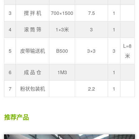
3
搅 拌 机
700×1500
7.5
1
4
滚 筒 筛
1×3米
3
1
L=8
5
皮带输送机
B500
3×3
3
米
6
成 品 仓
1M3
1
7
粉状包装机
2.2
1
推荐产品