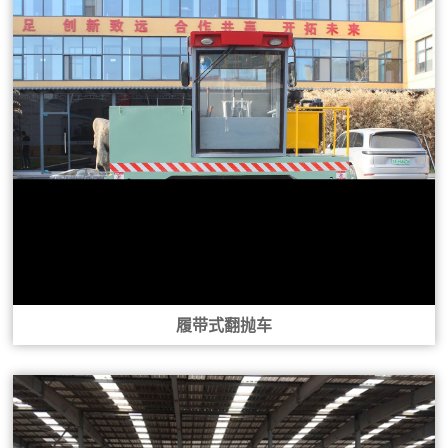
履带式翻抛车